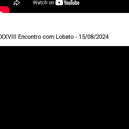
XXVIII Encontro com Lobato - 15/08/2024