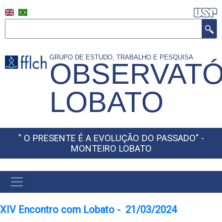
Skip
to
Search
main
content
GRUPO DE ESTUDO, TRABALHO E PESQUISA
OBSERVATÓ
LOBATO
" O PRESENTE É A EVOLUÇÃO DO PASSADO" -
MONTEIRO LOBATO
XIV Encontro com Lobato - 21/03/2024