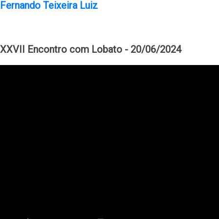
Fernando Teixeira Luiz
XXVII Encontro com Lobato - 20/06/2024