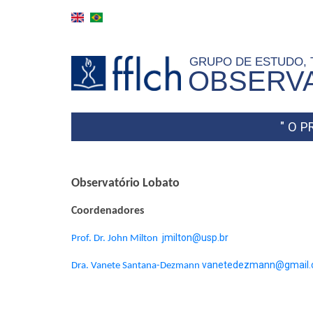
Skip
to
main
GRUPO DE ESTUDO,
content
OBSERVA
" O 
Observatório Lobato
Coordenadores
jmilton@usp.br
Prof. Dr. John Milton
vanetedezmann@gmail
Dra. Vanete Santana-Dezmann