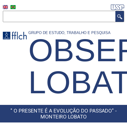
Skip
to
Search
main
content
GRUPO DE ESTUDO, TRABALHO E PESQUISA
OBSE
LOBA
" O PRESENTE É A EVOLUÇÃO DO PASSADO" -
MONTEIRO LOBATO