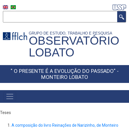
Skip
to
Search
main
content
GRUPO DE ESTUDO, TRABALHO E PESQUISA
OBSERVATÓRIO
LOBATO
" O PRESENTE É A EVOLUÇÃO DO PASSADO" -
MONTEIRO LOBATO
Teses
A composição do livro Reinações de Narizinho, de Monteiro