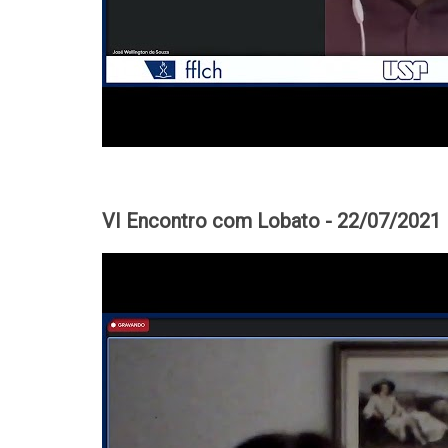
VI Encontro com Lobato - 22/07/2021