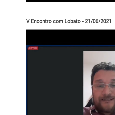
V Encontro com Lobato - 21/06/2021